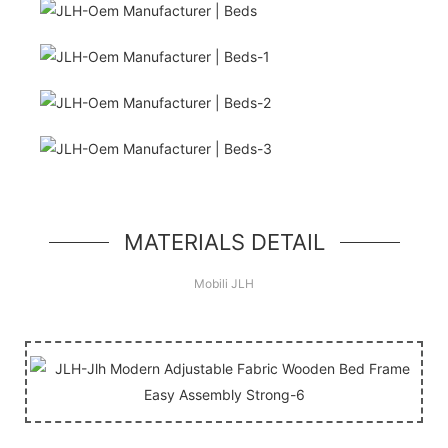
Ciao mondo!
semplice unità eroe, un semplice componente in
stile jumbotron
MATERIALS DETAIL
Mobili JLH