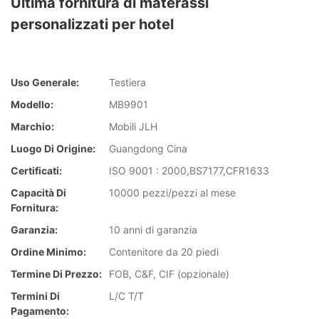
Ultima fornitura di materassi
personalizzati per hotel
Uso Generale:
Testiera
Modello:
MB9901
Marchio:
Mobili JLH
Luogo Di Origine:
Guangdong Cina
Certificati:
ISO 9001 : 2000,BS7177,CFR1633
Capacità Di
10000 pezzi/pezzi al mese
Fornitura:
Garanzia:
10 anni di garanzia
Ordine Minimo:
Contenitore da 20 piedi
Termine Di Prezzo:
FOB, C&F, CIF (opzionale)
Termini Di
L/C T/T
Pagamento: