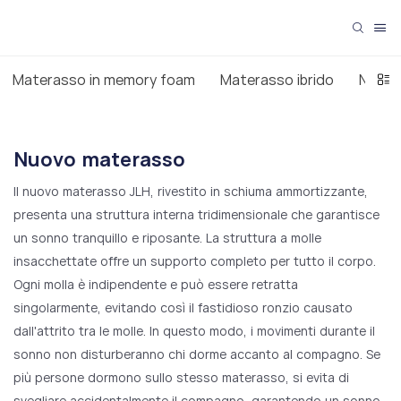
Materasso in memory foam
Materasso ibrido
Nuovo
Nuovo materasso
Il nuovo materasso JLH, rivestito in schiuma ammortizzante,
presenta una struttura interna tridimensionale che garantisce
un sonno tranquillo e riposante. La struttura a molle
insacchettate offre un supporto completo per tutto il corpo.
Ogni molla è indipendente e può essere retratta
singolarmente, evitando così il fastidioso ronzio causato
dall'attrito tra le molle. In questo modo, i movimenti durante il
sonno non disturberanno chi dorme accanto al compagno. Se
più persone dormono sullo stesso materasso, si evita di
svegliare accidentalmente il compagno, garantendo un sonno