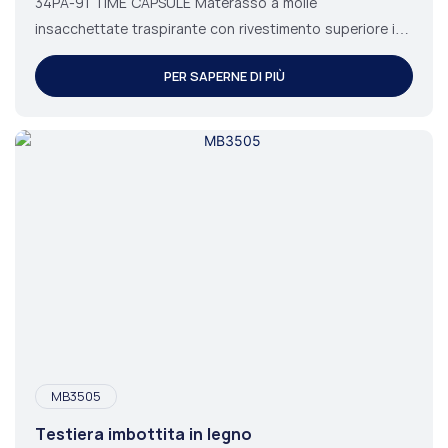
Foam
34PA-91 TIME CAPSULE Materasso a molle
insacchettate traspirante con rivestimento superiore in
gel e strato superiore Euro Top.
PER SAPERNE DI PIÙ
MB3505
Testiera imbottita in legno