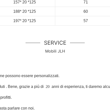
157*
20
*125
71
188*
20
*125
60
197*
20
*125
57
SERVICE
Mobili JLH
ione possono essere personalizzati.
duti
. Bene, grazie a più di
20
anni di esperienza, ti daremo alcun
rofitti.
asta parlare con noi.