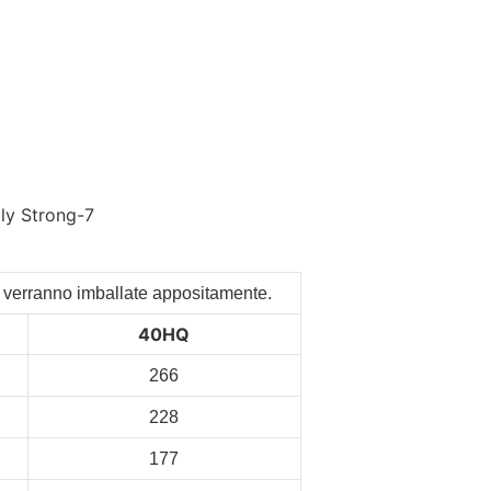
anti verranno imballate appositamente.
40HQ
266
228
177