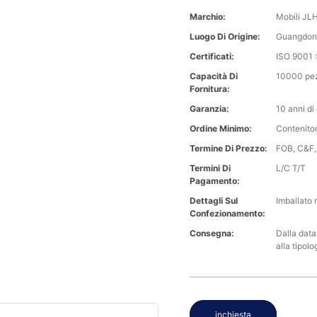
Marchio:
Mobili JL
Luogo Di Origine:
Guangdon
Certificati:
ISO 9001 
Capacità Di
10000 pez
Fornitura:
Garanzia:
10 anni di
Ordine Minimo:
Contenitor
Termine Di Prezzo:
FOB, C&F,
Termini Di
L/C T/T
Pagamento:
Dettagli Sul
Imballato 
Confezionamento:
Consegna:
Dalla data
alla tipolo
inchiesta