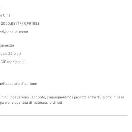
H
g Cina
: 2000,BS7177,CFR1633
zi/pezzi al mese
 garanzia
e da 20 piedi
 CIF (opzionale)
nella scatola di cartone
 in cui riceveremo l'acconto, consegneremo i prodotti entro 30 giorni in base
gia e alla quantità di materassi ordinati