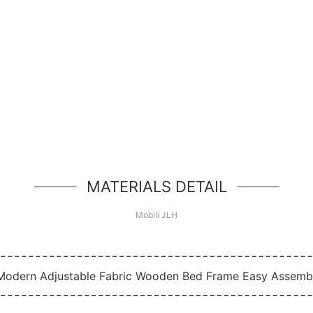
Ciao mondo!
ice unità eroe, un semplice componente in stile jum
MATERIALS DETAIL
Mobili JLH