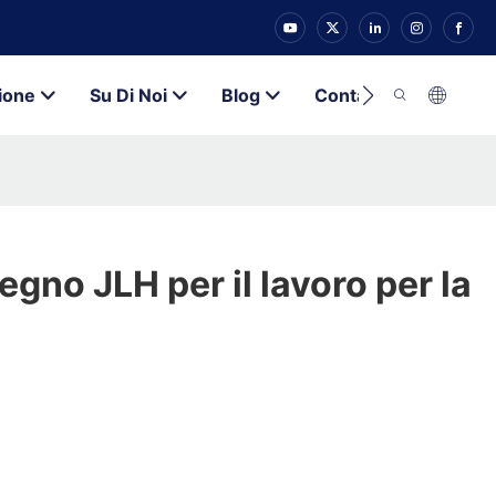
ione
Su Di Noi
Blog
Contatto
legno JLH per il lavoro per la