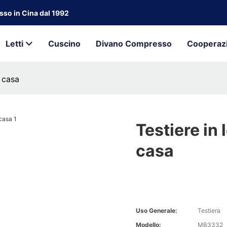
osso in Cina dal 1992
Letti
Cuscino
Divano Compresso
Cooperaz
a casa
Testiere in 
casa
Uso Generale:
Testiera
Modello:
MB3332