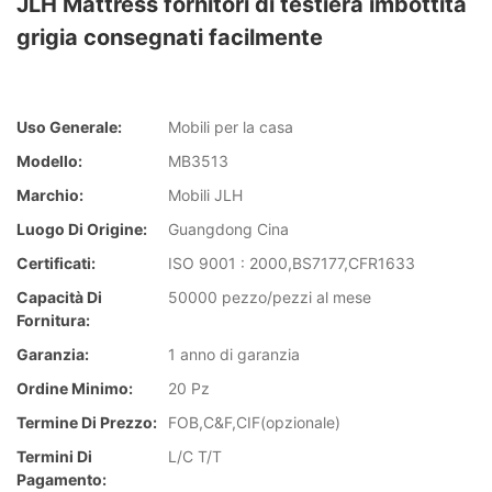
JLH Mattress fornitori di testiera imbottita
grigia consegnati facilmente
Uso Generale:
Mobili per la casa
Modello:
MB3513
Marchio:
Mobili JLH
Luogo Di Origine:
Guangdong Cina
Certificati:
ISO 9001 : 2000,BS7177,CFR1633
Capacità Di
50000 pezzo/pezzi al mese
Fornitura:
Garanzia:
1 anno di garanzia
Ordine Minimo:
20 Pz
Termine Di Prezzo:
FOB,C&F,CIF(opzionale)
Termini Di
L/C T/T
Pagamento: