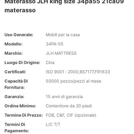
Materasso JLH king size 34pa55 21ca09
materasso
Uso Generale:
Mobili per la casa
Modello:
34PA-55
Marchio:
JLH MATTRESS
Luogo Di Origine:
Cina
Certificati:
ISO 9001 : 2000,BS7177,FR1633
Capacità Di
50000 pezzo/pezzi al mese
Fornitura:
Garanzia:
15 anni di garanzia
Ordine Minimo:
Contenitore da 20 piedi
Termine Di Prezzo:
FOB, C&F, CIF (opzionale)
Termini Di
L/C T/T
Pagamento: