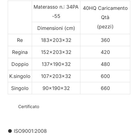
Materasso n.: 34PA
40HQ Caricamento
-55
Qtà
(pezzi)
Dimensioni (cm)
Re
183x203x32
360
Regina
152x203x32
420
Doppio
137x190x32
480
K.singolo
107x203x32
600
Singolo
90x190x32
660
◆◆
Certificato
● ISO9001:2008