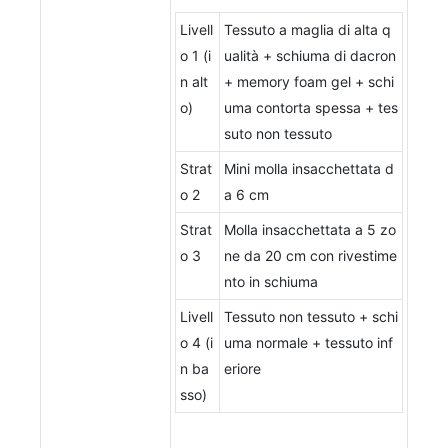
Livell
Tessuto a maglia di alta q
o 1 (i
ualità + schiuma di dacron
n alt
+ memory foam gel + schi
o)
uma contorta spessa + tes
suto non tessuto
Strat
Mini molla insacchettata d
o 2
a 6 cm
Strat
Molla insacchettata a 5 zo
o 3
ne da 20 cm con rivestime
nto in schiuma
Livell
Tessuto non tessuto + schi
o 4 (i
uma normale + tessuto inf
n ba
eriore
sso)