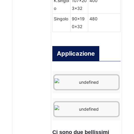
K.singol
107x20
400
o
3x32
Singolo
90x19
480
0x32
Applicazione
Ci sono due bellissimi