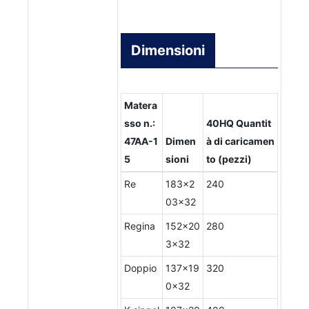
Dimensioni
Matera
sso n.:
40HQ Quantit
47AA-1
Dimen
à di caricamen
5
sioni
to (pezzi)
Re
183x2
240
03x32
Regina
152x20
280
3x32
Doppio
137x19
320
0x32