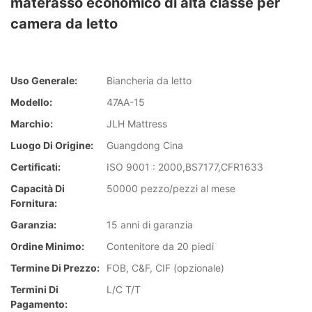
materasso economico di alta classe per
camera da letto
Uso Generale:
Biancheria da letto
Modello:
47AA-15
Marchio:
JLH Mattress
Luogo Di Origine:
Guangdong Cina
Certificati:
ISO 9001 : 2000,BS7177,CFR1633
Capacità Di
50000 pezzo/pezzi al mese
Fornitura:
Garanzia:
15 anni di garanzia
Ordine Minimo:
Contenitore da 20 piedi
Termine Di Prezzo:
FOB, C&F, CIF (opzionale)
Termini Di
L/C T/T
Pagamento: