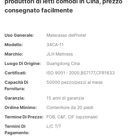
produttori di letti comodi in Cina, prezzo
consegnato facilmente
Uso Generale:
Materasso dell'hotel
Modello:
34CA-11
Marchio:
JLH Mattress
Luogo Di Origine:
Guangdong Cina
Certificati:
ISO 9001 : 2000,BS7177,CFR1633
Capacità Di
50000 pezzo/pezzi al mese
Fornitura:
Garanzia:
15 anni di garanzia
Ordine Minimo:
Contenitore da 20 piedi
Termine Di Prezzo:
FOB, C&F, CIF (opzionale)
Termini Di
L/C T/T
Pagamento: