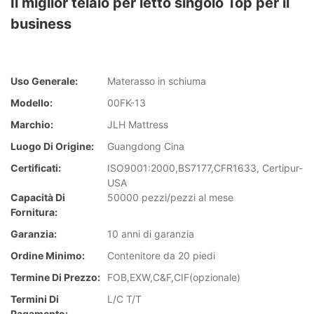
Il miglior telaio per letto singolo Top per il
business
Uso Generale:
Materasso in schiuma
Modello:
00FK-13
Marchio:
JLH Mattress
Luogo Di Origine:
Guangdong Cina
Certificati:
ISO9001:2000,BS7177,CFR1633, Certipur-
USA
Capacità Di
50000 pezzi/pezzi al mese
Fornitura:
Garanzia:
10 anni di garanzia
Ordine Minimo:
Contenitore da 20 piedi
Termine Di Prezzo:
FOB,EXW,C&F,CIF(opzionale)
Termini Di
L/C T/T
Pagamento: