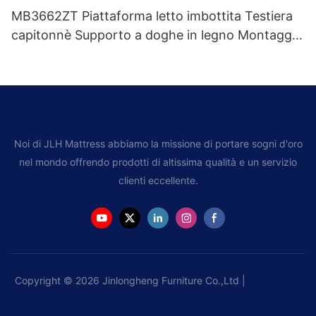
MB3662ZT Piattaforma letto imbottita Testiera
capitonnè Supporto a doghe in legno Montaggio
facile
Noi di JLH Mattress abbiamo la missione di portare sogni d'oro
nel mondo offrendo prodotti di altissima qualità e un servizio
clienti eccellente.
Copyright © 2026 Jinlongheng Furniture Co.,Ltd |
Mappa del
sito